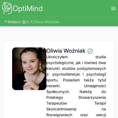
OptiMind
Wstecz
Oliwia Woźniak
Oliwia Woźniak
Ukończyłam studia
psychologiczne, jak i również dwa
kierunki studiów podyplomowych
z: psychodietetyki i psychologii
sportu. Posiadam także tytuł
trenerki Umiejętności
Społecznych. Należę do
Polskiego Stowarzyszenia
Terapeutów Terapii
Skoncentrowanej na
Rozwiązaniach oraz sekcji