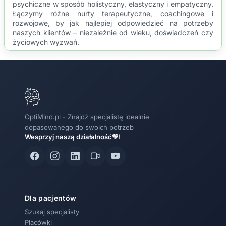
psychiczne w sposób holistyczny, elastyczny i empatyczny.
Łączymy różne nurty terapeutyczne, coachingowe i
rozwojowe, by jak najlepiej odpowiedzieć na potrzeby
naszych klientów – niezależnie od wieku, doświadczeń czy
życiowych wyzwań.
OptiMind.pl - Znajdź specjalistę idealnie
dopasowanego do swoich potrzeb
Wesprzyj naszą działalność💚!
Dla pacjentów
Szukaj specjalisty
Placówki