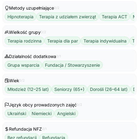
Metody uzupełniające
0/2
Hipnoterapia
Terapia z udziałem zwierząt
Terapia ACT
Mu
Wielkość grupy
0/2
Terapia rodzinna
Terapia dla par
Terapia indywidualna
Te
Działalność dodatkowa
0/1
Grupa wsparcia
Fundacja / Stowarzyszenie
Wiek
0/2
Młodzież (12–25 lat)
Seniorzy (65+)
Dorośli (26–64 lat)
Dzi
Język obcy prowadzonych zajęć
0/2
Ukraiński
Niemiecki
Angielski
Refundacja NFZ
0/1
Bez refundacji
Refundacja