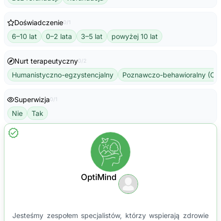
Doświadczenie
0/1
6–10 lat
0–2 lata
3–5 lat
powyżej 10 lat
Nurt terapeutyczny
0/2
Humanistyczno-egzystencjalny
Poznawczo-behawioralny (CB
Superwizja
0/1
Nie
Tak
OptiMind
Jesteśmy zespołem specjalistów, którzy wspierają zdrowie