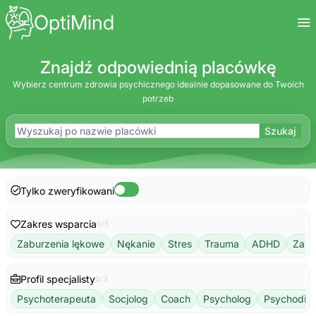
OptiMind
Znajdź odpowiednią placówkę
Wybierz centrum zdrowia psychicznego idealnie dopasowane do Twoich
potrzeb
Szukaj
Tylko zweryfikowani
Zakres wsparcia
0/5
Zaburzenia lękowe
Nękanie
Stres
Trauma
ADHD
Zabu
Profil specjalisty
0/3
Psychoterapeuta
Socjolog
Coach
Psycholog
Psychodiet